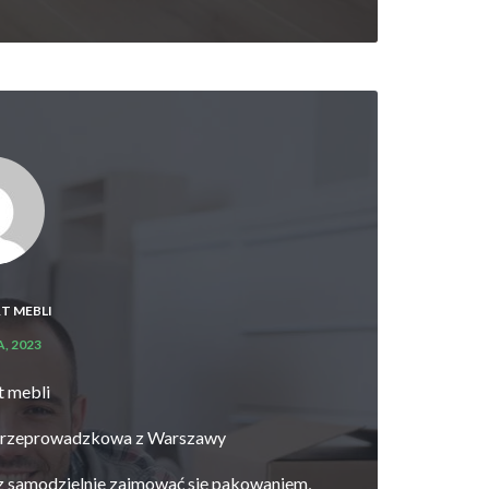
T MEBLI
, 2023
t mebli
 przeprowadzkowa z Warszawy
esz samodzielnie zajmować się pakowaniem,