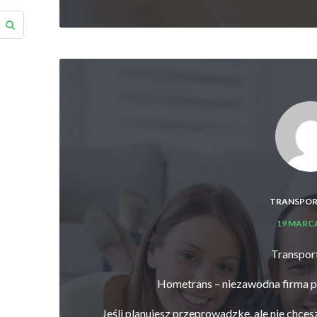
TRANSPOR
19 MARCA
Transpor
Hometrans – niezawodna firma
Jeśli planujesz przeprowadzkę, ale nie chc