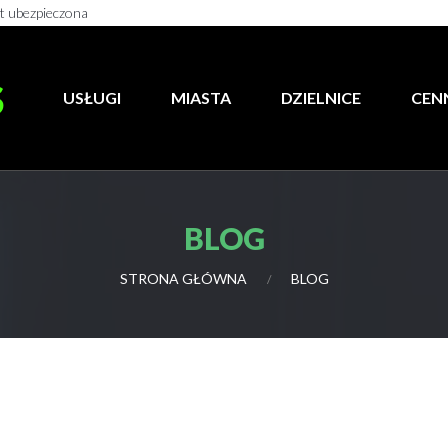
st ubezpieczona
S
USŁUGI
MIASTA
DZIELNICE
CEN
BLOG
STRONA GŁÓWNA
BLOG