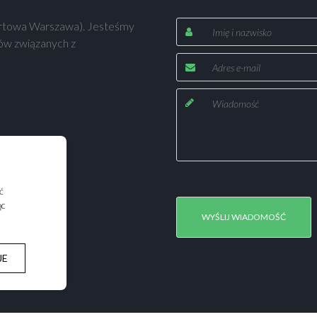
A
ortowa Warszawa). Jesteśmy
w związanych z
G
E
ć
ąc
JE