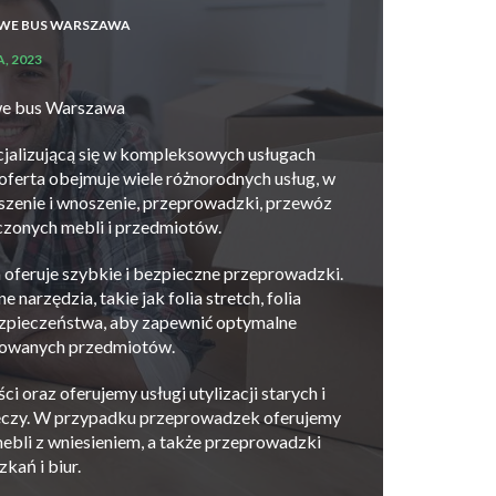
WE BUS WARSZAWA
, 2023
we bus Warszawa
jalizującą się w kompleksowych usługach
ferta obejmuje wiele różnorodnych usług, w
szenie i wnoszenie, przeprowadzki, przewóz
czonych mebli i przedmiotów.
oferuje szybkie i bezpieczne przeprowadzki.
narzędzia, takie jak folia stretch, folia
ezpieczeństwa, aby zapewnić optymalne
towanych przedmiotów.
i oraz oferujemy usługi utylizacji starych i
eczy. W przypadku przeprowadzek oferujemy
ebli z wniesieniem, a także przeprowadzki
kań i biur.