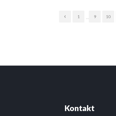
P
1
9
10
…
R
E
V
I
O
U
S
Kontakt
P