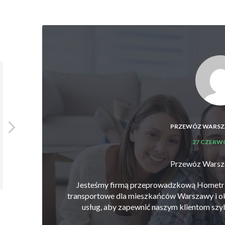
Nati Nati
2021-07-01
PRZEWÓZ WARSZ
Gorąco polecam. Bardzo miła obsługa.
100% po
Meble zabezpieczone do transportu.
fi
27 CZERWC
Krótkie terminy realizacji.
zdec
Przewóz Warsz
Jesteśmy firmą przeprowadzkową Hometra
transportowe dla mieszkańców Warszawy i oko
usług, aby zapewnić naszym klientom szyb