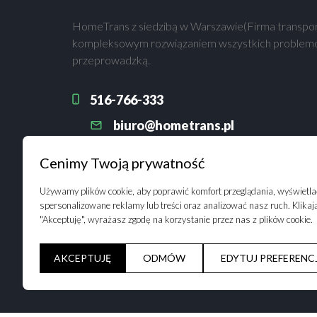
HomeTrans z siedzibą w Warszawie(Firma transp
kompleksowym rozwiązaniem wszystkich problemó
przeprowadzką.
516-766-333
biuro@hometrans.pl
Cenimy Twoją prywatność
Używamy plików cookie, aby poprawić komfort przeglądania, wyświetla
spersonalizowane reklamy lub treści oraz analizować nasz ruch. Klikaj
"Akceptuję", wyrażasz zgodę na korzystanie przez nas z plików cookie.
AKCEPTUJĘ
ODMÓW
EDYTUJ PREFERENC