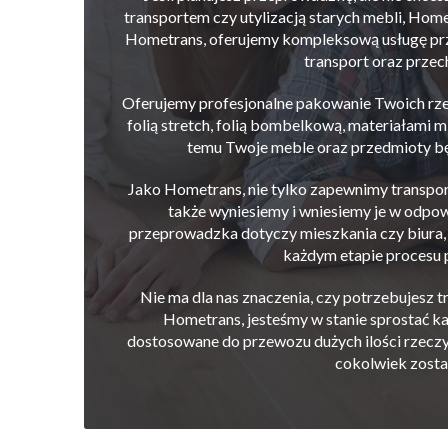
transportem czy utylizacją starych mebli, Home
Hometrans, oferujemy kompleksową usługę pr
transport oraz prze
Oferujemy profesjonalne pakowanie Twoich rze
folią stretch, folią bombelkową, materiałami 
temu Twoje meble oraz przedmioty bę
Jako Hometrans, nie tylko zapewnimy transpor
także wyniesiemy i wniesiemy je w odpow
przeprowadzka dotyczy mieszkania czy biura,
każdym etapie procesu
Nie ma dla nas znaczenia, czy potrzebujesz t
Hometrans, jesteśmy w stanie sprostać 
dostosowane do przewozu dużych ilości rzeczy, 
cokolwiek zosta