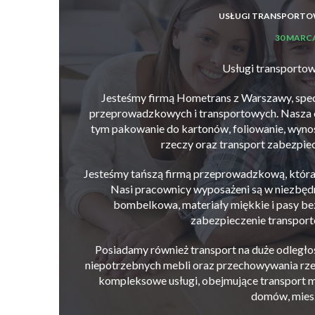
USŁUGI TRANSPORTO
30 MARCA
Usługi transporto
Jesteśmy firmą Hometrans z Warszawy, spec
przeprowadzkowych i transportowych. Nasza o
tym pakowanie do kartonów, foliowanie, wyno
rzeczy oraz transport zabezpie
Jesteśmy tańszą firmą przeprowadzkową, która 
Nasi pracownicy wyposażeni są w niezbędne 
bombelkowa, materiały miękkie i pasy b
zabezpieczenie transpor
Posiadamy również transport na duże odległośc
niepotrzebnych mebli oraz przechowywania rz
kompleksowe usługi, obejmujące transport m
domów, miesz