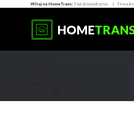
Witaj na HomeTrans:
5 lat doświadczenia
Firma je
HOME
TRAN