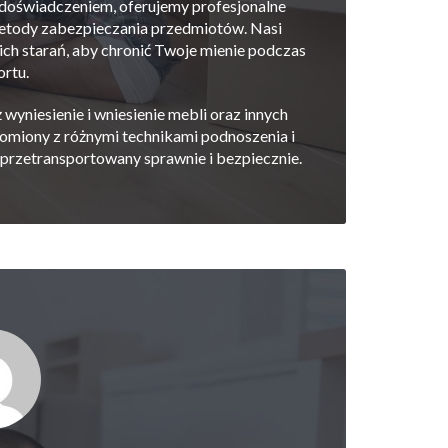
doświadczeniem, oferujemy profesjonalne
metody zabezpieczania przedmiotów. Nasi
W wielkim skrócie
ch starań, aby chronić Twoje mienie podczas
profesjonalnie, z dbałoś
ortu.
przedmioty i do tego w 
:)
yniesienie i wniesienie mebli oraz innych
omiony z różnymi technikami podnoszenia i
POLECAM 
 przetransportowany sprawnie i bezpiecznie.