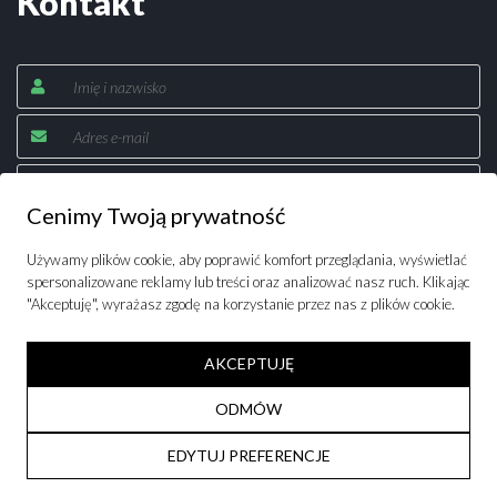
Kontakt
I
C
E
P
r
z
e
Cenimy Twoją prywatność
p
r
Używamy plików cookie, aby poprawić komfort przeglądania, wyświetlać
o
spersonalizowane reklamy lub treści oraz analizować nasz ruch. Klikając
w
"Akceptuję", wyrażasz zgodę na korzystanie przez nas z plików cookie.
a
d
AKCEPTUJĘ
z
k
ODMÓW
i
W
EDYTUJ PREFERENCJE
a
r