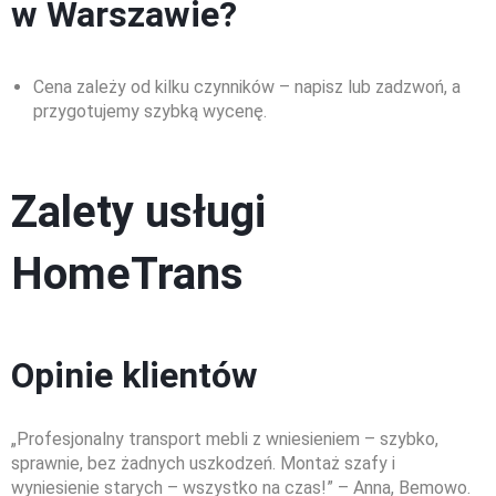
w Warszawie?
w
a
Cena zależy od kilku czynników – napisz lub zadzwoń, a
przygotujemy szybką wycenę.
W
n
o
s
Zalety usługi
z
e
HomeTrans
n
i
e
m
e
Opinie klientów
b
l
i
„Profesjonalny transport mebli z wniesieniem – szybko,
W
sprawnie, bez żadnych uszkodzeń. Montaż szafy i
a
wyniesienie starych – wszystko na czas!” – Anna, Bemowo.