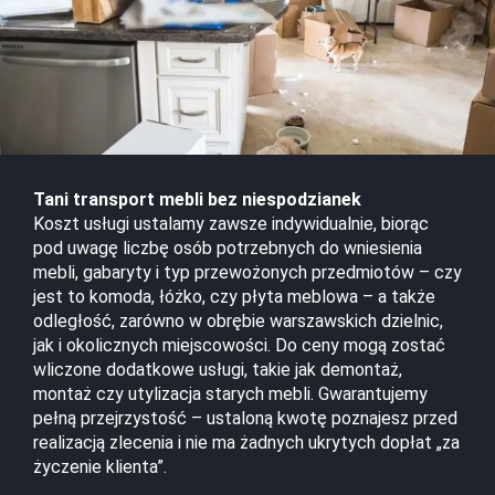
d
z
y
m
i
a
s
t
Tani transport mebli bez niespodzianek
o
Koszt usługi ustalamy zawsze indywidualnie, biorąc
w
pod uwagę liczbę osób potrzebnych do wniesienia
e
mebli, gabaryty i typ przewożonych przedmiotów – czy
W
jest to komoda, łóżko, czy płyta meblowa – a także
a
odległość, zarówno w obrębie warszawskich dzielnic,
r
jak i okolicznych miejscowości. Do ceny mogą zostać
s
wliczone dodatkowe usługi, takie jak demontaż,
z
montaż czy utylizacja starych mebli. Gwarantujemy
a
pełną przejrzystość – ustaloną kwotę poznajesz przed
w
realizacją zlecenia i nie ma żadnych ukrytych dopłat „za
a
życzenie klienta”.