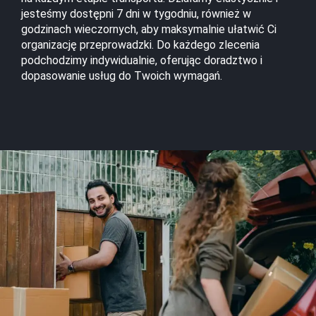
a
jesteśmy dostępni 7 dni w tygodniu, również w
r
godzinach wieczornych, aby maksymalnie ułatwić Ci
s
organizację przeprowadzki. Do każdego zlecenia
z
podchodzimy indywidualnie, oferując doradztwo i
a
dopasowanie usług do Twoich wymagań.
w
a
T
r
a
n
s
p
o
r
t
M
e
b