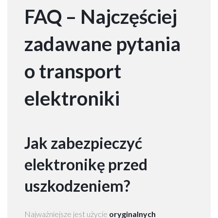
w
FAQ – Najczęściej
a
zadawane pytania
W
n
o transport
o
s
elektroniki
z
e
n
i
e
Jak zabezpieczyć
m
e
elektronikę przed
b
l
uszkodzeniem?
i
W
a
Najważniejsze jest użycie
oryginalnych