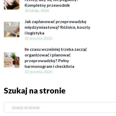
i
Kompletny przewodnik
W
20 lutego, 2026
a
r
Jak zaplanować przeprowadzkę
s
międzymiastową? Różnice, koszty
z
i logistyka
a
22 stycznia, 2026
w
a
Ile czasu wcześniej trzeba zacząć
B
organizować i planować
i
przeprowadzkę? Pełny
a
harmonogram i checklista
ł
22 stycznia, 2026
o
ł
ę
Szukaj na stronie
k
a
P