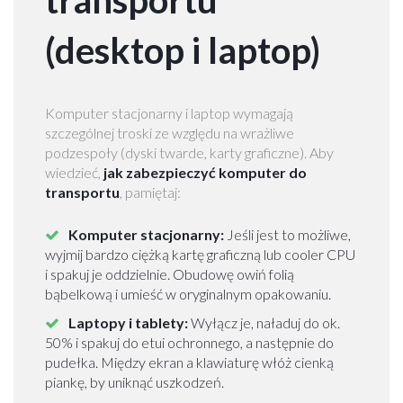
transportu
a
w
(desktop i laptop)
a
P
Komputer stacjonarny i laptop wymagają
r
szczególnej troski ze względu na wrażliwe
z
podzespoły (dyski twarde, karty graficzne). Aby
e
wiedzieć,
jak zabezpieczyć komputer do
p
transportu
, pamiętaj:
r
o
Komputer stacjonarny:
Jeśli jest to możliwe,
w
wyjmij bardzo ciężką kartę graficzną lub cooler CPU
a
i spakuj je oddzielnie. Obudowę owiń folią
d
bąbelkową i umieść w oryginalnym opakowaniu.
z
k
Laptopy i tablety:
Wyłącz je, naładuj do ok.
i
50% i spakuj do etui ochronnego, a następnie do
M
pudełka. Między ekran a klawiaturę włóż cienką
i
piankę, by uniknąć uszkodzeń.
ę