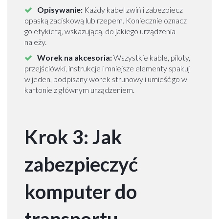
w
Opisywanie:
Każdy kabel zwiń i zabezpiecz
a
opaską zaciskową lub rzepem. Koniecznie oznacz
d
go etykietą, wskazującą, do jakiego urządzenia
z
należy.
k
i
Worek na akcesoria:
Wszystkie kable, piloty,
m
przejściówki, instrukcje i mniejsze elementy spakuj
i
w jeden, podpisany worek strunowy i umieść go w
e
kartonie z głównym urządzeniem.
s
z
k
a
Krok 3: Jak
n
i
zabezpieczyć
a
W
a
komputer do
r
s
z