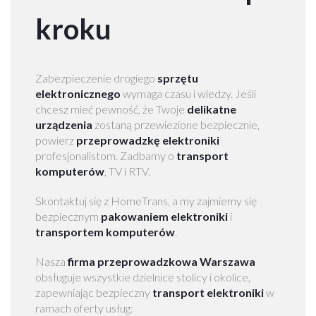
k
kroku
M
a
z
o
Zabezpieczenie drogiego
sprzętu
w
elektronicznego
wymaga czasu i wiedzy. Jeśli
i
chcesz mieć pewność, że Twoje
delikatne
e
urządzenia
zostaną przewiezione bezpiecznie,
c
powierz
przeprowadzkę elektroniki
k
profesjonalistom. Zadbamy o
transport
i
komputerów
, TV i RTV.
P
Skontaktuj się z HomeTrans, a my zajmiemy się
r
bezpiecznym
pakowaniem elektroniki
i
z
transportem komputerów
.
e
Nasza
firma przeprowadzkowa Warszawa
p
obsługuje wszystkie dzielnice stolicy i okolice,
r
zapewniając bezpieczny
transport elektroniki
w
o
ramach oferty usług:
w