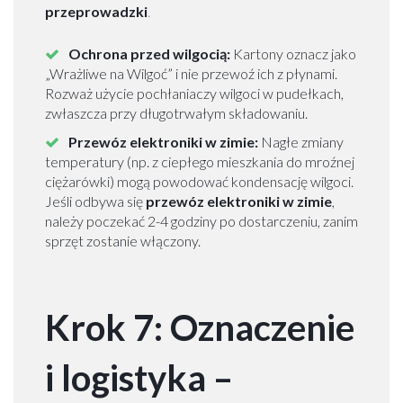
a
przeprowadzki
.
n
s
Ochrona przed wilgocią:
Kartony oznacz jako
p
„Wrażliwe na Wilgoć” i nie przewoź ich z płynami.
o
Rozważ użycie pochłaniaczy wilgoci w pudełkach,
r
zwłaszcza przy długotrwałym składowaniu.
t
Przewóz elektroniki w zimie:
Nagłe zmiany
k
temperatury (np. z ciepłego mieszkania do mroźnej
a
ciężarówki) mogą powodować kondensację wilgoci.
n
Jeśli odbywa się
przewóz elektroniki w zimie
,
a
należy poczekać 2-4 godziny po dostarczeniu, zanim
p
sprzęt zostanie włączony.
y
W
a
r
Krok 7: Oznaczenie
s
z
a
i logistyka –
w
a