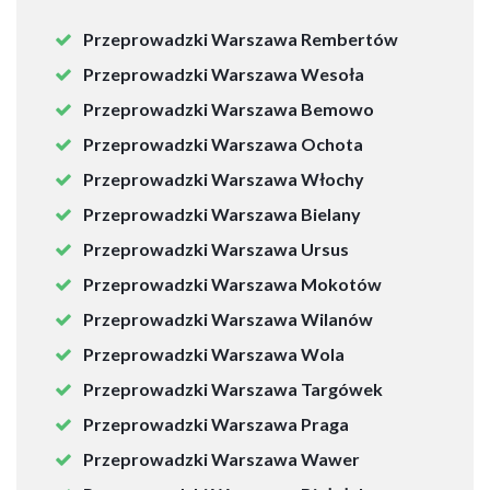
a
d
Przeprowadzki Warszawa Rembertów
z
Przeprowadzki Warszawa Wesoła
k
Przeprowadzki Warszawa Bemowo
i
Z
Przeprowadzki Warszawa Ochota
i
Przeprowadzki Warszawa Włochy
e
l
Przeprowadzki Warszawa Bielany
o
Przeprowadzki Warszawa Ursus
n
k
Przeprowadzki Warszawa Mokotów
a
Przeprowadzki Warszawa Wilanów
Przeprowadzki Warszawa Wola
D
Z
Przeprowadzki Warszawa Targówek
I
Przeprowadzki Warszawa Praga
E
Przeprowadzki Warszawa Wawer
L
N