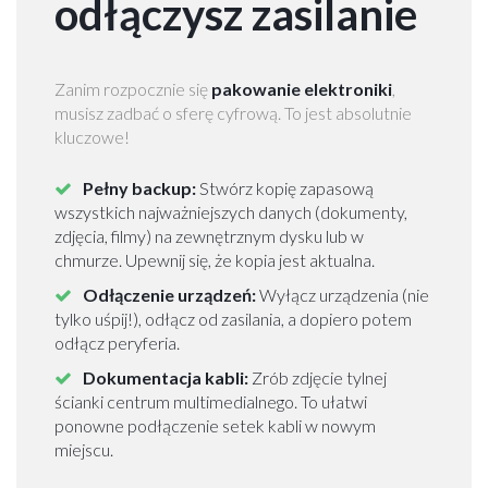
odłączysz zasilanie
s
z
a
w
Zanim rozpocznie się
pakowanie elektroniki
,
a
musisz zadbać o sferę cyfrową. To jest absolutnie
kluczowe!
P
r
Pełny backup:
Stwórz kopię zapasową
z
wszystkich najważniejszych danych (dokumenty,
e
zdjęcia, filmy) na zewnętrznym dysku lub w
p
chmurze. Upewnij się, że kopia jest aktualna.
r
Odłączenie urządzeń:
Wyłącz urządzenia (nie
o
tylko uśpij!), odłącz od zasilania, a dopiero potem
w
odłącz peryferia.
a
d
Dokumentacja kabli:
Zrób zdjęcie tylnej
z
ścianki centrum multimedialnego. To ułatwi
k
ponowne podłączenie setek kabli w nowym
i
miejscu.
d