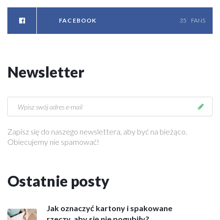
w
a
FACEBOOK
35
FANS
W
a
w
e
Newsletter
r
P
r
z
e
Zapisz się do naszego newslettera, aby być na bieżąco.
p
Obiecujemy nie spamować!
r
o
w
Ostatnie
posty
a
d
z
Jak oznaczyć kartony i spakowane
k
rzeczy, aby się nie pogubiły?