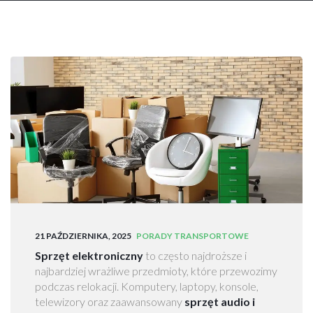
z
e
p
r
o
w
a
d
z
k
i
W
a
r
s
21 PAŹDZIERNIKA, 2025
PORADY TRANSPORTOWE
z
Sprzęt elektroniczny
to często najdroższe i
a
najbardziej wrażliwe przedmioty, które przewozimy
w
podczas relokacji. Komputery, laptopy, konsole,
a
telewizory oraz zaawansowany
sprzęt audio i