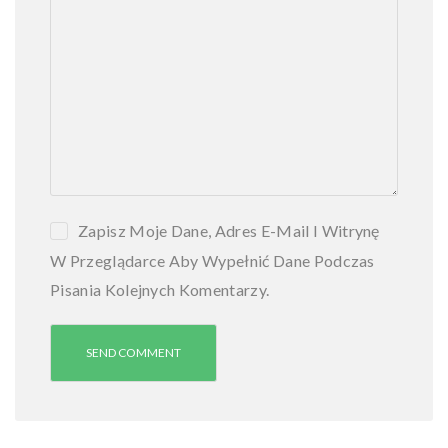
s
z
a
w
a
T
a
r
g
ó
Zapisz Moje Dane, Adres E-Mail I Witrynę
w
W Przeglądarce Aby Wypełnić Dane Podczas
e
k
Pisania Kolejnych Komentarzy.
P
r
z
e
p
r