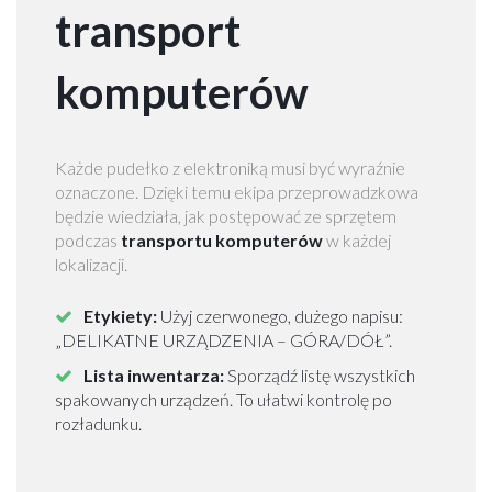
transport
komputerów
T
r
a
n
Każde pudełko z elektroniką musi być wyraźnie
s
oznaczone. Dzięki temu ekipa przeprowadzkowa
p
będzie wiedziała, jak postępować ze sprzętem
o
podczas
transportu komputerów
w każdej
r
lokalizacji.
t
A
Etykiety:
Użyj czerwonego, dużego napisu:
G
„DELIKATNE URZĄDZENIA – GÓRA/DÓŁ”.
D
W
Lista inwentarza:
Sporządź listę wszystkich
a
spakowanych urządzeń. To ułatwi kontrolę po
r
rozładunku.
s
z
a