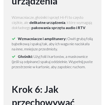
urządzenia
l
i
W
a
Wzmacniacze, głośniki i sprzęt Hi-Fi to często
r
ciężkie, ale
delikatne urządzenia
, które wymagają
s
dokładnego
pakowania sprzętu audio i RTV
.
z
a
Wzmacniacze i amplitunery:
Owiń grubą folią
w
bąbelkową i spakuj tak, aby ich waga nie naciskała
a
na inne, mniejsze przedmioty.
Głośniki:
Użyj folii i kartonów, a maskownice
(jeśli są odpinane) spakuj oddzielnie. Wypełnij puste
T
przestrzenie w kartonie, aby zapobiec ruchom.
r
a
n
Krok 6: Jak
s
p
o
przechowywać
r