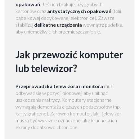
r
opakowań
. Jeśli ich brakuje, użyj grubych
s
kartonów oraz
antystatycznych opakowań
(folii
z
bąbelkowej dedykowanej elektronice). Zawsze
a
stabilizuj
delikatne urządzenia
wewnątrz pudełka,
w
aby uniemożliwić ich przemieszczanie się.
a
Jak przewozić komputer
M
I
lub telewizor?
A
S
T
Przeprowadzka telewizora i monitora
musi
A
odbywać się w pozycji pionowej, aby uniknąć
uszkodzenia matrycy. Komputery stacjonarne
P
wymagają demontażu cięższych podzespołów (np.
r
karty graficzne). Zarówno komputer, jak i telewizor
z
muszą być wyraźnie oznaczone jako kruche, a ich
e
ekrany dodatkowo chronione.
p