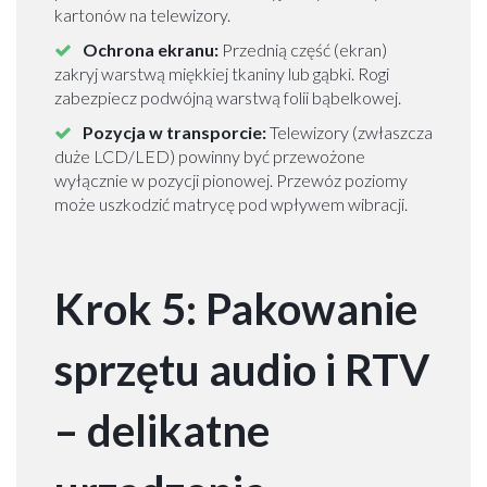
a
kartonów na telewizory.
r
Ochrona ekranu:
Przednią część (ekran)
s
zakryj warstwą miękkiej tkaniny lub gąbki. Rogi
z
zabezpiecz podwójną warstwą folii bąbelkowej.
a
w
Pozycja w transporcie:
Telewizory (zwłaszcza
a
duże LCD/LED) powinny być przewożone
wyłącznie w pozycji pionowej. Przewóz poziomy
T
może uszkodzić matrycę pod wpływem wibracji.
r
a
n
Krok 5: Pakowanie
s
p
o
sprzętu audio i RTV
r
t
– delikatne
M
e
b