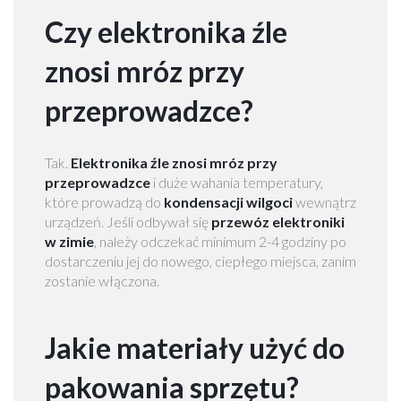
r
o
Czy elektronika źle
w
a
znosi mróz przy
d
z
przeprowadzce?
k
i
M
Tak.
Elektronika źle znosi mróz przy
a
przeprowadzce
i duże wahania temperatury,
r
które prowadzą do
kondensacji wilgoci
wewnątrz
y
urządzeń. Jeśli odbywał się
przewóz elektroniki
s
w zimie
, należy odczekać minimum 2-4 godziny po
i
dostarczeniu jej do nowego, ciepłego miejsca, zanim
n
zostanie włączona.
W
a
w
Jakie materiały użyć do
e
r
pakowania sprzętu?
s