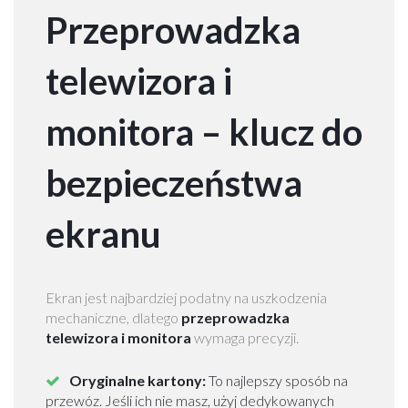
O
Przeprowadzka
p
r
telewizora i
ó
ż
n
monitora – klucz do
i
a
bezpieczeństwa
n
i
e
ekranu
m
i
e
s
Ekran jest najbardziej podatny na uszkodzenia
z
mechaniczne, dlatego
przeprowadzka
k
telewizora i monitora
wymaga precyzji.
a
ń
Oryginalne kartony:
To najlepszy sposób na
W
przewóz. Jeśli ich nie masz, użyj dedykowanych