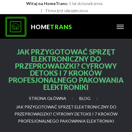
Witaj na HomeTrans:
5 lat doświadczenia
U
Firma jest ubezpieczona
S
Ł
HOME
TRANS
U
G
I
JAK PRZYGOTOWAĆ SPRZĘT
ELEKTRONICZNY DO
E
PRZEPROWADZKI? CYFROWY
k
s
DETOKS I 7 KROKÓW
p
PROFESJONALNEGO PAKOWANIA
r
ELEKTRONIKI
e
s
STRONA GŁÓWNA
BLOG
o
JAK PRZYGOTOWAĆ SPRZĘT ELEKTRONICZNY DO
w
PRZEPROWADZKI? CYFROWY DETOKS I 7 KROKÓW
e
PROFESJONALNEGO PAKOWANIA ELEKTRONIKI
p
r