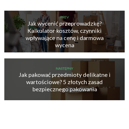
o
w
PREV
a
Jak wycenić przeprowadzkę?
d
Kalkulator kosztów, czynniki
z
wpływające na cenę i darmowa
k
i
wycena
W
a
r
s
NASTĘPNY
Jak pakować przedmioty delikatne i
z
wartościowe? 5 złotych zasad
a
w
bezpiecznego pakowania
a
P
r
a
g
a