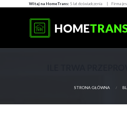
Witaj na HomeTrans:
5 lat doświadczenia
Firma je
HOME
TRAN
ILE TRWA PRZEPRO
STRONA GŁÓWNA
B