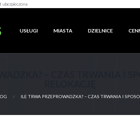
st ubezpieczona
S
USŁUGI
MIASTA
DZIELNICE
CEN
WADZKA? – CZAS TRWANIA I S
RELOKACJĘ
LOG
ILE TRWA PRZEPROWADZKA? – CZAS TRWANIA I SPOSO