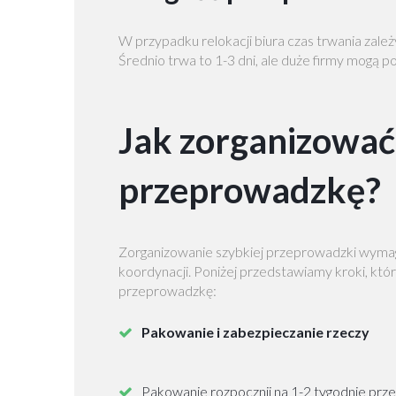
W przypadku relokacji biura czas trwania zależy
Średnio trwa to 1-3 dni, ale duże firmy mogą 
Jak zorganizować
przeprowadzkę?
Zorganizowanie szybkiej przeprowadzki wymag
koordynacji. Poniżej przedstawiamy kroki, któ
przeprowadzkę:
Pakowanie i zabezpieczanie rzeczy
Pakowanie rozpocznij na 1-2 tygodnie prz