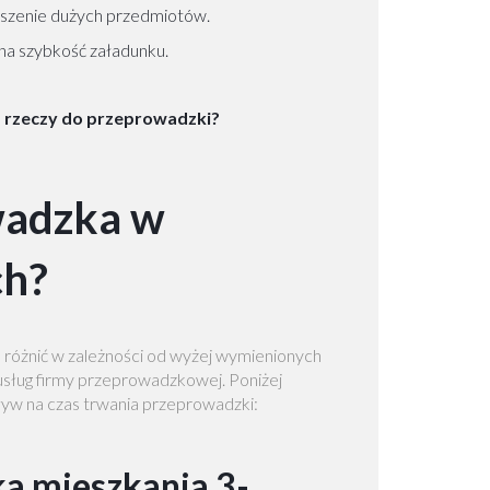
oszenie dużych przedmiotów.
a szybkość załadunku.
ę rzeczy do przeprowadzki?
wadzka w
ch?
 różnić w zależności od wyżej wymienionych
z usług firmy przeprowadzkowej. Poniżej
ływ na czas trwania przeprowadzki:
ka mieszkania 3-