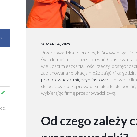
S
28 MARCA, 2025
Przeprowadzka to proces, który wymaga nie tylk
świadomości, ile może potrwać. Czas trwania 
wielkości mieszkania, ilości rzeczy, dostępnośc
zaplanowana relokacja może zająć kilka godzin
przeprowadzki międzymiastowej
– nawet kilka
skrócić czas przeprowadzki, jakie kroki podjąć,
wybierając firmę przeprowadzkową.
co.
Od czego zależy c