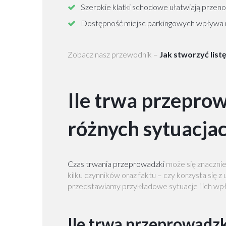
Szerokie klatki schodowe ułatwiają przen
Dostępność miejsc parkingowych wpływa n
Zobacz nasz przewodnik –
Jak stworzyć list
Ile trwa przepro
różnych sytuacja
Czas trwania przeprowadzki
może się znacznie
kilku czynników oraz faktu – czy korzysta się 
przedstawiamy przykładowe sytuacje i ich wp
Ile trwa przeprowadz