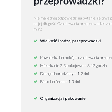
przeprowadzki?
Nie ma jednej odpowiedzi na pytanie, ile trw
na jej długość. Czas trwania przeprowadzki zal
m.in.:
Wielkość i rodzaj przeprowadzki
Kawalerka lub pokój – czas trwania przep
Mieszkanie 2-3 pokojowe – 6-12 godzin
Dom jednorodzinny – 1-2 dni
Biuro lub firma – 1-3 dni
Organizacja i pakowanie