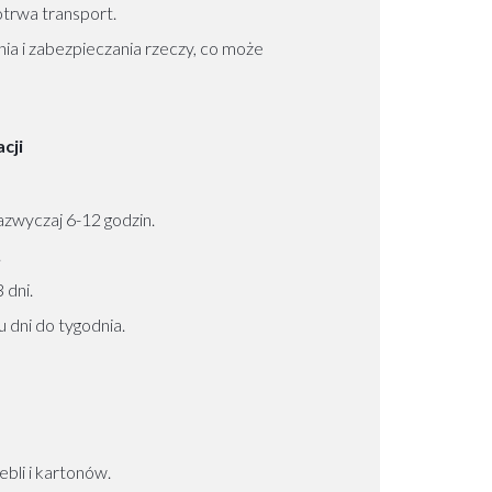
otrwa transport.
ia i zabezpieczania rzeczy, co może
cji
zwyczaj 6-12 godzin.
.
 dni.
dni do tygodnia.
bli i kartonów.