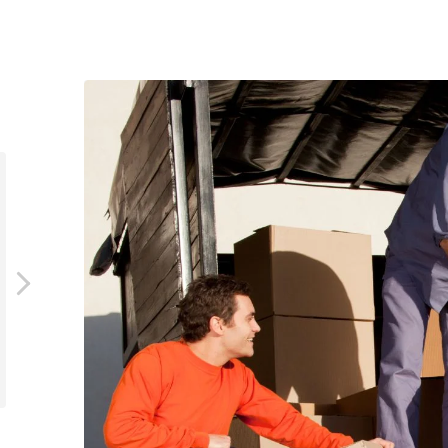
Nati Nati
2021-07-01
Gorąco polecam. Bardzo miła obsługa.
100% po
Meble zabezpieczone do transportu.
fi
Krótkie terminy realizacji.
zdec