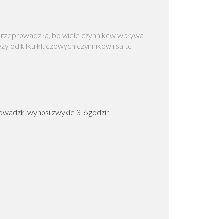
a przeprowadzka, bo wiele czynników wpływa
eży od kilku kluczowych czynników i są to
rowadzki wynosi zwykle 3-6 godzin