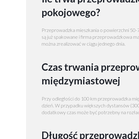
pokojowego?
Przeprowadzka mieszkania o powierzchni 50-70 
są już spakowane i firma przeprowadzkowa m
można zrealizować w ciągu jednego dnia.
Czas trwania przepro
międzymiastowej
Przy odległości do 100 km przeprowadzka mię
dzień. W przypadku większych dystansów (300+
dodatkowy czas może być potrzebny na rozład
Długość przeprowadzk