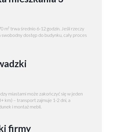
m² trwa średnio 6-12 godzin. Jeśli rzeczy
a swobodny dostęp do budynku, cały proces
wadzki
dzy miastami może zakończyć się w jeden
 km) – transport zajmuje 1-2 dni, a
unek i montaż mebli.
i firmy