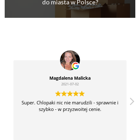
do miasta w Polsce?
O
p
r
ó
ż
n
i
a
n
i
e
Magdalena Malicka
m
2021-07-02
i
e
s
Super. Chlopaki nic nie marudzili - sprawnie i
z
szybko - w przyzwoitej cenie.
k
a
ń
W