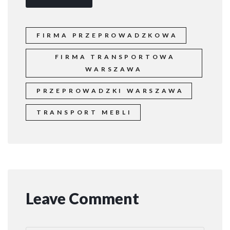
w
a
d
z
FIRMA PRZEPROWADZKOWA
k
i
FIRMA TRANSPORTOWA
m
WARSZAWA
i
e
PRZEPROWADZKI WARSZAWA
s
TRANSPORT MEBLI
z
k
a
n
i
a
W
a
Leave Comment
r
s
z