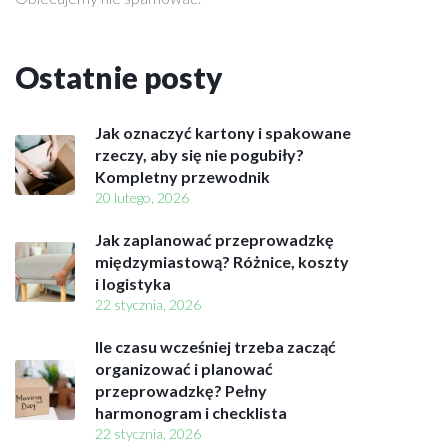
l
i
W
a
Ostatnie
posty
r
s
Jak oznaczyć kartony i spakowane
z
rzeczy, aby się nie pogubiły?
a
Kompletny przewodnik
w
20 lutego, 2026
a
Jak zaplanować przeprowadzkę
międzymiastową? Różnice, koszty
T
i logistyka
r
22 stycznia, 2026
a
n
Ile czasu wcześniej trzeba zacząć
s
organizować i planować
p
przeprowadzkę? Pełny
o
harmonogram i checklista
r
22 stycznia, 2026