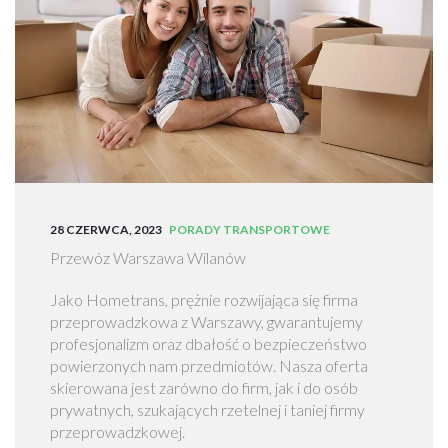
z
e
p
r
o
w
a
d
z
k
28 CZERWCA, 2023
PORADY TRANSPORTOWE
i
W
Przewóz Warszawa Wilanów
a
Jako Hometrans, prężnie rozwijająca się firma
r
przeprowadzkowa z Warszawy, gwarantujemy
s
profesjonalizm oraz dbałość o bezpieczeństwo
z
powierzonych nam przedmiotów. Nasza oferta
a
skierowana jest zarówno do firm, jak i do osób
w
prywatnych, szukających rzetelnej i taniej firmy
a
przeprowadzkowej.