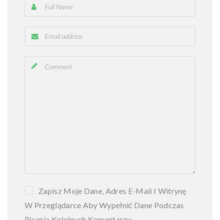
a
w
a
P
r
z
e
p
r
o
w
a
d
z
k
i
Zapisz Moje Dane, Adres E-Mail I Witrynę
M
i
W Przeglądarce Aby Wypełnić Dane Podczas
ę
Pisania Kolejnych Komentarzy.