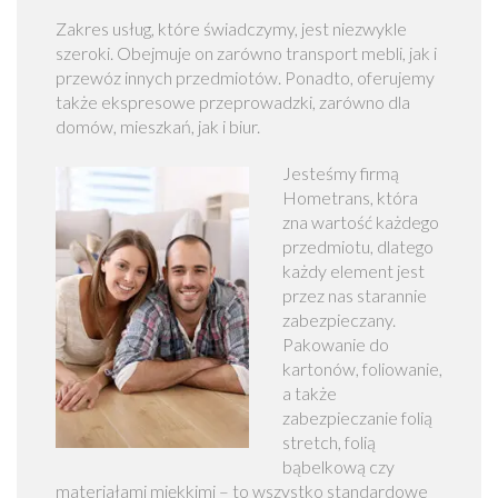
P
Zakres usług, które świadczymy, jest niezwykle
r
szeroki. Obejmuje on zarówno transport mebli, jak i
z
przewóz innych przedmiotów. Ponadto, oferujemy
e
także ekspresowe przeprowadzki, zarówno dla
p
domów, mieszkań, jak i biur.
r
o
Jesteśmy firmą
w
Hometrans, która
a
zna wartość każdego
d
przedmiotu, dlatego
z
każdy element jest
k
przez nas starannie
i
zabezpieczany.
f
Pakowanie do
i
kartonów, foliowanie,
r
a także
m
zabezpieczanie folią
W
stretch, folią
a
bąbelkową czy
r
materiałami miękkimi – to wszystko standardowe