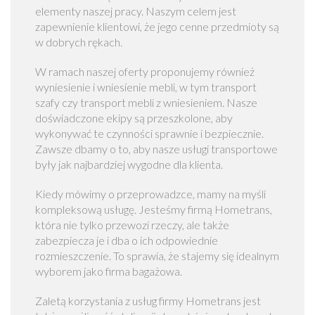
s
elementy naszej pracy. Naszym celem jest
z
zapewnienie klientowi, że jego cenne przedmioty są
a
w dobrych rękach.
w
a
W ramach naszej oferty proponujemy również
wyniesienie i wniesienie mebli, w tym transport
P
szafy czy transport mebli z wniesieniem. Nasze
r
doświadczone ekipy są przeszkolone, aby
z
wykonywać te czynności sprawnie i bezpiecznie.
e
Zawsze dbamy o to, aby nasze usługi transportowe
p
były jak najbardziej wygodne dla klienta.
r
o
Kiedy mówimy o przeprowadzce, mamy na myśli
w
kompleksową usługę. Jesteśmy firmą Hometrans,
a
która nie tylko przewozi rzeczy, ale także
d
zabezpiecza je i dba o ich odpowiednie
z
rozmieszczenie. To sprawia, że stajemy się idealnym
k
wyborem jako firma bagażowa.
i
Zaletą korzystania z usług firmy Hometrans jest
d