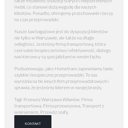
także możliwość utylizacji starych i niepotrzebnych
o
mebli, co stanowi dużą wygodę dla naszych
m
klientów. Ponadto, oferujemy przechowanie rzeczy
ó
na czas przeprowadzki.
w
W
Nasze taxi bagażowe jest do dyspozycji klientów
a
nie tylko w Warszawie, ale także na długie
r
odległości. Jesteśmy firmą transportową, która
s
ceni sobie bezpieczeństwo i efektywność, dlatego
z
nasi kierowcy są specjalistami w swoim fachu.
a
w
Podsumowując, jako Hometrans zapewniamy tanie,
a
szybkie i bezpieczne przeprowadzki. To nas
wyróżnia na tle innych firm przeprowadzkowych i
P
sprawia, że jesteśmy liderem w swojej branży.
r
z
Tagi: Przewóz Warszawa Wilanów, Firma
e
transportowa, Firma przewozowa, Transport z
p
wniesieniem, Przewóz szafy,
r
o
KONTAKT