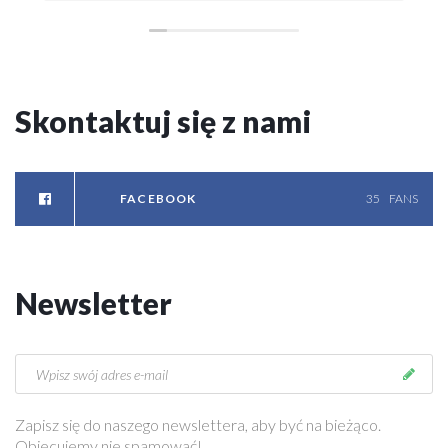
a
r
s
z
a
Skontaktuj
się
z
nami
w
a
T
FACEBOOK
35
FANS
r
a
n
s
Newsletter
p
o
r
t
M
e
Zapisz się do naszego newslettera, aby być na bieżąco.
b
Obiecujemy nie spamować!