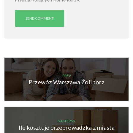
d
z
y
m
i
a
s
t
o
w
e
W
PREV
Przewóz Warszawa Żoliborz
a
r
s
z
a
w
a
NASTĘPNY
Ile kosztuje przeprowadzka z miasta